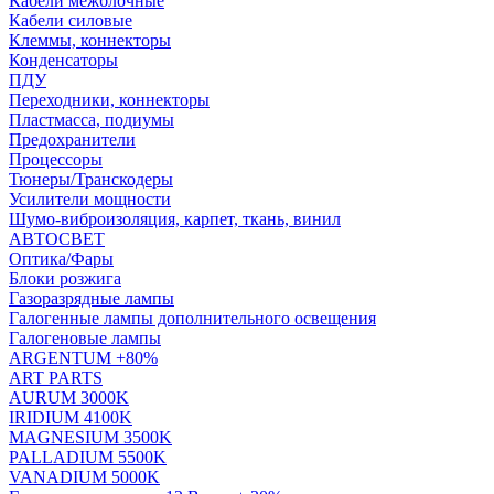
Кабели межблочные
Кабели силовые
Клеммы, коннекторы
Конденсаторы
ПДУ
Переходники, коннекторы
Пластмасса, подиумы
Предохранители
Процессоры
Тюнеры/Транскодеры
Усилители мощности
Шумо-виброизоляция, карпет, ткань, винил
АВТОСВЕТ
Оптика/Фары
Блоки розжига
Газоразрядные лампы
Галогенные лампы дополнительного освещения
Галогеновые лампы
ARGENTUM +80%
ART PARTS
AURUM 3000K
IRIDIUM 4100K
MAGNESIUM 3500K
PALLADIUM 5500K
VANADIUM 5000K