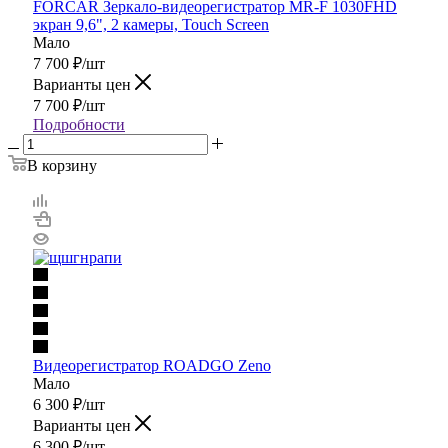
FORCAR Зеркало-видеорегистратор MR-F 1030FHD
экран 9,6", 2 камеры, Touch Screen
Мало
7 700
₽
/шт
Варианты цен
7 700
₽
/шт
Подробности
В корзину
Видеорегистратор ROADGO Zeno
Мало
6 300
₽
/шт
Варианты цен
6 300
₽
/шт