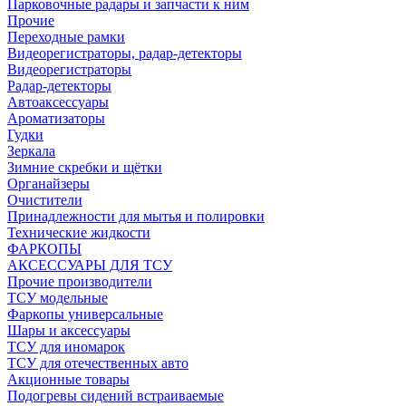
Парковочные радары и запчасти к ним
Прочие
Переходные рамки
Видеорегистраторы, радар-детекторы
Видеорегистраторы
Радар-детекторы
Автоаксессуары
Ароматизаторы
Гудки
Зеркала
Зимние скребки и щётки
Органайзеры
Очистители
Принадлежности для мытья и полировки
Технические жидкости
ФАРКОПЫ
АКСЕССУАРЫ ДЛЯ ТСУ
Прочие производители
ТСУ модельные
Фаркопы универсальные
Шары и аксессуары
ТСУ для иномарок
ТСУ для отечественных авто
Акционные товары
Подогревы сидений встраиваемые