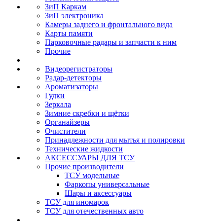
ЗиП Каркам
ЗиП электроника
Камеры заднего и фронтального вида
Карты памяти
Парковочные радары и запчасти к ним
Прочие
Видеорегистраторы
Радар-детекторы
Ароматизаторы
Гудки
Зеркала
Зимние скребки и щётки
Органайзеры
Очистители
Принадлежности для мытья и полировки
Технические жидкости
АКСЕССУАРЫ ДЛЯ ТСУ
Прочие производители
ТСУ модельные
Фаркопы универсальные
Шары и аксессуары
ТСУ для иномарок
ТСУ для отечественных авто