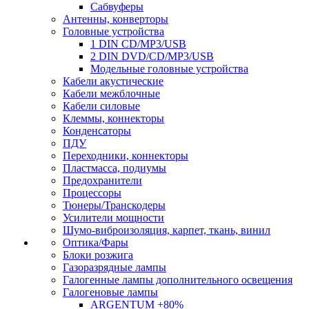
Сабвуферы
Антенны, конверторы
Головные устройства
1 DIN CD/MP3/USB
2 DIN DVD/CD/MP3/USB
Модельные головные устройства
Кабели акустические
Кабели межблочные
Кабели силовые
Клеммы, коннекторы
Конденсаторы
ПДУ
Переходники, коннекторы
Пластмасса, подиумы
Предохранители
Процессоры
Тюнеры/Транскодеры
Усилители мощности
Шумо-виброизоляция, карпет, ткань, винил
Оптика/Фары
Блоки розжига
Газоразрядные лампы
Галогенные лампы дополнительного освещения
Галогеновые лампы
ARGENTUM +80%