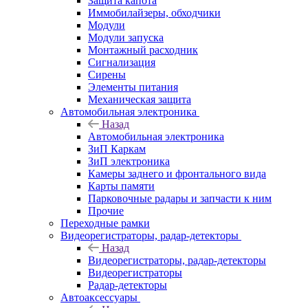
Защита капота
Иммобилайзеры, обходчики
Модули
Модули запуска
Монтажный расходник
Сигнализация
Сирены
Элементы питания
Механическая защита
Автомобильная электроника
Назад
Автомобильная электроника
ЗиП Каркам
ЗиП электроника
Камеры заднего и фронтального вида
Карты памяти
Парковочные радары и запчасти к ним
Прочие
Переходные рамки
Видеорегистраторы, радар-детекторы
Назад
Видеорегистраторы, радар-детекторы
Видеорегистраторы
Радар-детекторы
Автоаксессуары