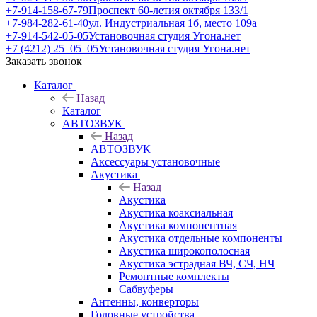
+7-914-158-67-79
Проспект 60-летия октября 133/1
+7-984-282-61-40
ул. Индустриальная 1б, место 109а
+7-914-542-05-05
Установочная студия Угона.нет
+7 (4212) 25‒05‒05
Установочная студия Угона.нет
Заказать звонок
Каталог
Назад
Каталог
АВТОЗВУК
Назад
АВТОЗВУК
Аксессуары установочные
Акустика
Назад
Акустика
Акустика коаксиальная
Акустика компонентная
Акустика отдельные компоненты
Акустика широкополосная
Акустика эстрадная ВЧ, СЧ, НЧ
Ремонтные комплекты
Сабвуферы
Антенны, конверторы
Головные устройства