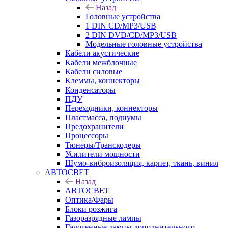
Назад
Головные устройства
1 DIN CD/MP3/USB
2 DIN DVD/CD/MP3/USB
Модельные головные устройства
Кабели акустические
Кабели межблочные
Кабели силовые
Клеммы, коннекторы
Конденсаторы
ПДУ
Переходники, коннекторы
Пластмасса, подиумы
Предохранители
Процессоры
Тюнеры/Транскодеры
Усилители мощности
Шумо-виброизоляция, карпет, ткань, винил
АВТОСВЕТ
Назад
АВТОСВЕТ
Оптика/Фары
Блоки розжига
Газоразрядные лампы
Галогенные лампы дополнительного