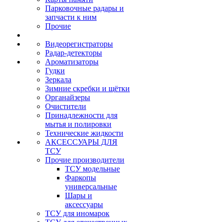
Парковочные радары и
запчасти к ним
Прочие
Видеорегистраторы
Радар-детекторы
Ароматизаторы
Гудки
Зеркала
Зимние скребки и щётки
Органайзеры
Очистители
Принадлежности для
мытья и полировки
Технические жидкости
АКСЕССУАРЫ ДЛЯ
ТСУ
Прочие производители
ТСУ модельные
Фаркопы
универсальные
Шары и
аксессуары
ТСУ для иномарок