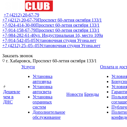
+7 (4212) 20-67-79
+7 (4212) 20-67-79
Проспект 60-летия октября 133/1
+7-924-414-30-00
Проспект 60-летия октября 133/1
+7-914-158-67-79
Проспект 60-летия октября 133/1
+7-984-282-61-40
ул. Индустриальная 1б, место 109а
+7-914-542-05-05
Установочная студия Угона.нет
+7 (4212) 25‒05‒05
Установочная студия Угона.нет
Заказать звонок
г. Хабаровск, Проспект 60-летия октября 133/1
Услуги
Оплата и дос
Установка
Условия
автозвука
Бонусн
Установка
Условия
Дешевле
автосвета
Гарант
Новости
Бренды
чем в
Установка
Пользов
ДНС
охранных
соглаш
систем
Публич
Дополнительное
Полити
обслуживание
конфид