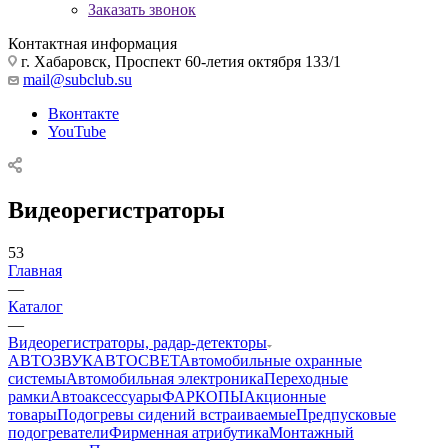
Заказать звонок
Контактная информация
г. Хабаровск, Проспект 60-летия октября 133/1
mail@subclub.su
Вконтакте
YouTube
Видеорегистраторы
53
Главная
—
Каталог
—
Видеорегистраторы, радар-детекторы
АВТОЗВУК
АВТОСВЕТ
Автомобильные охранные
системы
Автомобильная электроника
Переходные
рамки
Автоаксессуары
ФАРКОПЫ
Акционные
товары
Подогревы сидений встраиваемые
Предпусковые
подогреватели
Фирменная атрибутика
Монтажный