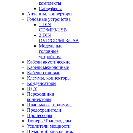
комплекты
Сабвуферы
Антенны, конверторы
Головные устройства
1 DIN
CD/MP3/USB
2 DIN
DVD/CD/MP3/USB
Модельные
головные
устройства
Кабели акустические
Кабели межблочные
Кабели силовые
Клеммы, коннекторы
Конденсаторы
ПДУ
Переходники,
коннекторы
Пластмасса, подиумы
Предохранители
Процессоры
Тюнеры/Транскодеры
Усилители мощности
Шумо-виброизоляция,