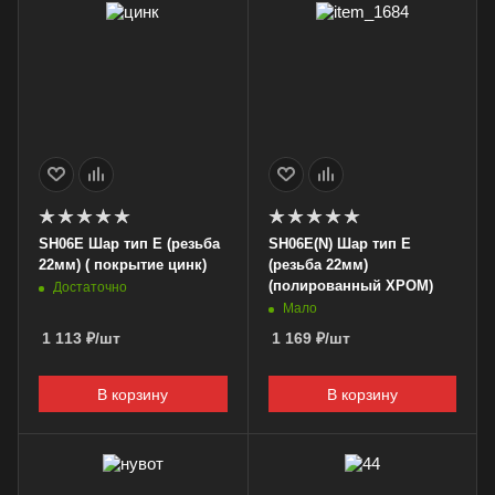
SH06E Шар тип Е (резьба
SH06E(N) Шар тип Е
22мм) ( покрытие цинк)
(резьба 22мм)
(полированный ХРОМ)
Достаточно
Мало
1 113
₽
/шт
1 169
₽
/шт
В корзину
В корзину