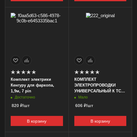
Комплект электрики
КОМПЛЕКТ
Кенгуру для фаркопа,
ЭЛЕКТРОПРОВОДКИ
1,9м, 7 pin
УНИВЕРСАЛЬНЫЙ К ТСУ
мини
Достаточно
Мало
820
₽
/шт
606
₽
/шт
В корзину
В корзину