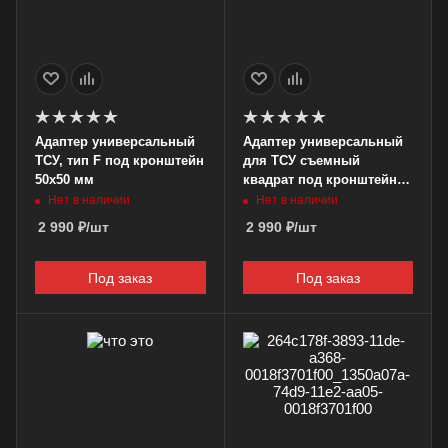
Адаптер универсальный
Адаптер универсальный
ТСУ, тип F под кронштейн
для ТСУ съемный
50x50 мм
квадрат под кронштейн
50х50 (4 болта 104-60)
Нет в наличии
Нет в наличии
2 990
₽
/шт
2 990
₽
/шт
Под заказ
Под заказ