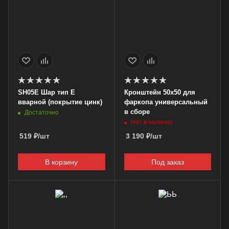
SH05E Шар тип E
Кронштейн 50х50 для
вварной (покрытие цинк)
фаркопа универсальный
в сборе
Достаточно
Нет в наличии
519
₽
/шт
3 190
₽
/шт
В корзину
Под заказ