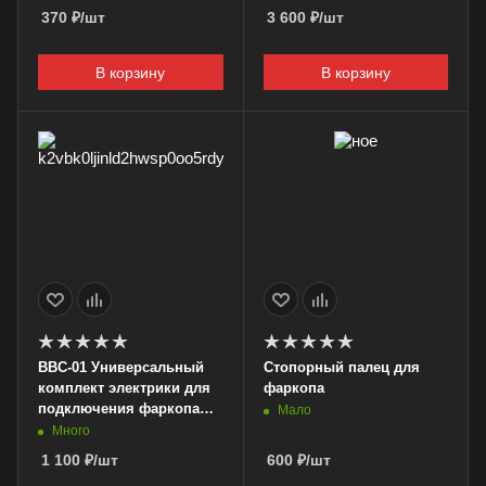
370
₽
/шт
3 600
₽
/шт
В корзину
В корзину
BBC-01 Универсальный
Стопорный палец для
комплект электрики для
фаркопа
подключения фаркопа
Мало
1,9м,два жгута с розеткой
Много
7pin
1 100
₽
/шт
600
₽
/шт