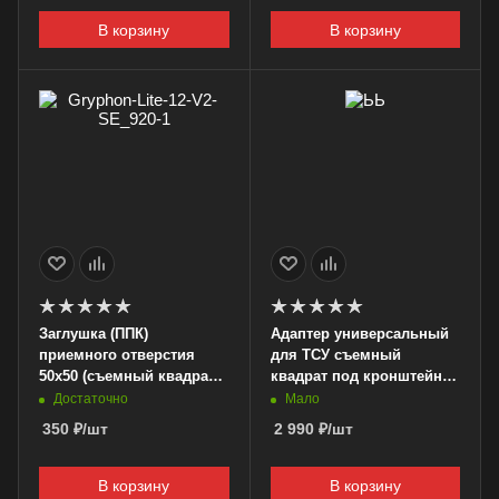
В корзину
В корзину
Заглушка (ППК)
Адаптер универсальный
приемного отверстия
для ТСУ съемный
50х50 (съемный квадрат)
квадрат под кронштейн
для ТСУ
50х50 (4 болта 83-45)
Достаточно
Мало
350
₽
/шт
2 990
₽
/шт
В корзину
В корзину