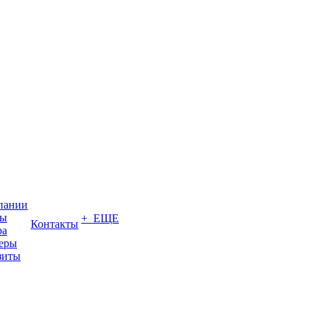
пании
вы
+ ЕЩЕ
Контакты
ра
еры
зиты