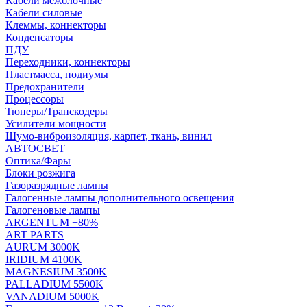
Кабели межблочные
Кабели силовые
Клеммы, коннекторы
Конденсаторы
ПДУ
Переходники, коннекторы
Пластмасса, подиумы
Предохранители
Процессоры
Тюнеры/Транскодеры
Усилители мощности
Шумо-виброизоляция, карпет, ткань, винил
АВТОСВЕТ
Оптика/Фары
Блоки розжига
Газоразрядные лампы
Галогенные лампы дополнительного освещения
Галогеновые лампы
ARGENTUM +80%
ART PARTS
AURUM 3000K
IRIDIUM 4100K
MAGNESIUM 3500K
PALLADIUM 5500K
VANADIUM 5000K