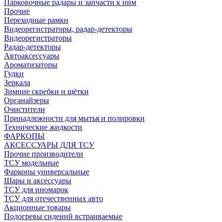
Парковочные радары и запчасти к ним
Прочие
Переходные рамки
Видеорегистраторы, радар-детекторы
Видеорегистраторы
Радар-детекторы
Автоаксессуары
Ароматизаторы
Гудки
Зеркала
Зимние скребки и щётки
Органайзеры
Очистители
Принадлежности для мытья и полировки
Технические жидкости
ФАРКОПЫ
АКСЕССУАРЫ ДЛЯ ТСУ
Прочие производители
ТСУ модельные
Фаркопы универсальные
Шары и аксессуары
ТСУ для иномарок
ТСУ для отечественных авто
Акционные товары
Подогревы сидений встраиваемые