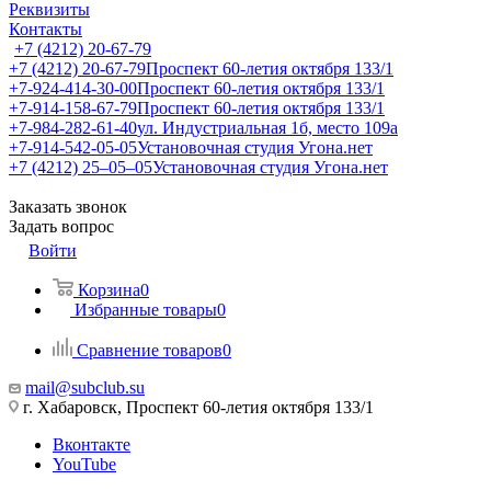
Реквизиты
Контакты
+7 (4212) 20-67-79
+7 (4212) 20-67-79
Проспект 60-летия октября 133/1
+7-924-414-30-00
Проспект 60-летия октября 133/1
+7-914-158-67-79
Проспект 60-летия октября 133/1
+7-984-282-61-40
ул. Индустриальная 1б, место 109а
+7-914-542-05-05
Установочная студия Угона.нет
+7 (4212) 25‒05‒05
Установочная студия Угона.нет
Заказать звонок
Задать вопрос
Войти
Корзина
0
Избранные товары
0
Сравнение товаров
0
mail@subclub.su
г. Хабаровск, Проспект 60-летия октября 133/1
Вконтакте
YouTube