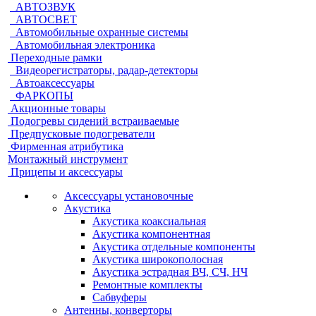
АВТОЗВУК
АВТОСВЕТ
Автомобильные охранные системы
Автомобильная электроника
Переходные рамки
Видеорегистраторы, радар-детекторы
Автоаксессуары
ФАРКОПЫ
Акционные товары
Подогревы сидений встраиваемые
Предпусковые подогреватели
Фирменная атрибутика
Монтажный инструмент
Прицепы и аксессуары
Аксессуары установочные
Акустика
Акустика коаксиальная
Акустика компонентная
Акустика отдельные компоненты
Акустика широкополосная
Акустика эстрадная ВЧ, СЧ, НЧ
Ремонтные комплекты
Сабвуферы
Антенны, конверторы