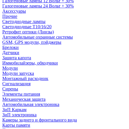
Галогеновые лампы 12 Вольт + 30%
Галогеновые лампы 24 Вольт + 30%
Аксессуары
Прочие
Светодиодные лампы
Светодиодные Т10/16/20
Ретрофит оптики (Линзы)
Автомобильные охранные системы
GSM, GPS модули, пэйджеры
Брелоки
Датчики
Защита капота
Иммобилайзеры, обходчики
Модули
Модули запуска
Монтажный расходник
Сигнализация
Сирены
Элементы питания
Механическая защита
Автомобильная электроника
ЗиП Каркам
ЗиП электроника
Камеры заднего и фронтального вида
Карты памяти