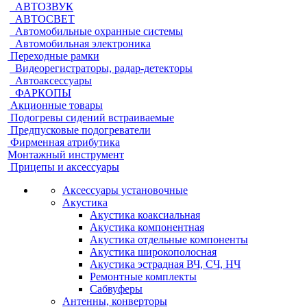
АВТОЗВУК
АВТОСВЕТ
Автомобильные охранные системы
Автомобильная электроника
Переходные рамки
Видеорегистраторы, радар-детекторы
Автоаксессуары
ФАРКОПЫ
Акционные товары
Подогревы сидений встраиваемые
Предпусковые подогреватели
Фирменная атрибутика
Монтажный инструмент
Прицепы и аксессуары
Аксессуары установочные
Акустика
Акустика коаксиальная
Акустика компонентная
Акустика отдельные компоненты
Акустика широкополосная
Акустика эстрадная ВЧ, СЧ, НЧ
Ремонтные комплекты
Сабвуферы
Антенны, конверторы