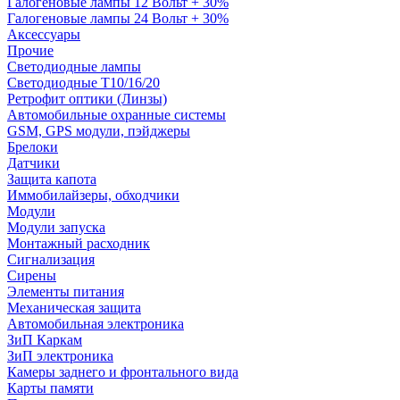
Галогеновые лампы 12 Вольт + 30%
Галогеновые лампы 24 Вольт + 30%
Аксессуары
Прочие
Светодиодные лампы
Светодиодные Т10/16/20
Ретрофит оптики (Линзы)
Автомобильные охранные системы
GSM, GPS модули, пэйджеры
Брелоки
Датчики
Защита капота
Иммобилайзеры, обходчики
Модули
Модули запуска
Монтажный расходник
Сигнализация
Сирены
Элементы питания
Механическая защита
Автомобильная электроника
ЗиП Каркам
ЗиП электроника
Камеры заднего и фронтального вида
Карты памяти