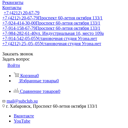
Реквизиты
Контакты
+7 (4212) 20-67-79
+7 (4212) 20-67-79
Проспект 60-летия октября 133/1
+7-924-414-30-00
Проспект 60-летия октября 133/1
+7-914-158-67-79
Проспект 60-летия октября 133/1
+7-984-282-61-40
ул. Индустриальная 1б, место 109а
+7-914-542-05-05
Установочная студия Угона.нет
+7 (4212) 25‒05‒05
Установочная студия Угона.нет
Заказать звонок
Задать вопрос
Войти
Корзина
0
Избранные товары
0
Сравнение товаров
0
mail@subclub.su
г. Хабаровск, Проспект 60-летия октября 133/1
Вконтакте
YouTube