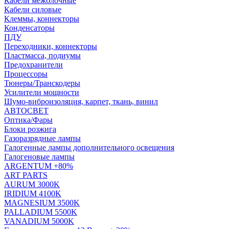
Кабели межблочные
Кабели силовые
Клеммы, коннекторы
Конденсаторы
ПДУ
Переходники, коннекторы
Пластмасса, подиумы
Предохранители
Процессоры
Тюнеры/Транскодеры
Усилители мощности
Шумо-виброизоляция, карпет, ткань, винил
АВТОСВЕТ
Оптика/Фары
Блоки розжига
Газоразрядные лампы
Галогенные лампы дополнительного освещения
Галогеновые лампы
ARGENTUM +80%
ART PARTS
AURUM 3000K
IRIDIUM 4100K
MAGNESIUM 3500K
PALLADIUM 5500K
VANADIUM 5000K