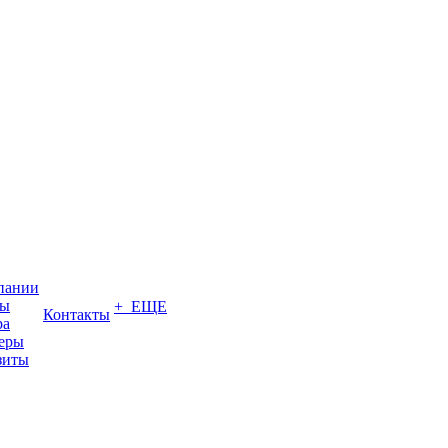
пании
вы
+ ЕЩЕ
Контакты
ра
еры
зиты