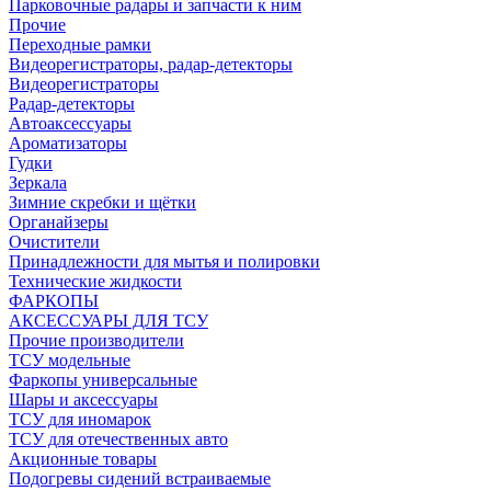
Парковочные радары и запчасти к ним
Прочие
Переходные рамки
Видеорегистраторы, радар-детекторы
Видеорегистраторы
Радар-детекторы
Автоаксессуары
Ароматизаторы
Гудки
Зеркала
Зимние скребки и щётки
Органайзеры
Очистители
Принадлежности для мытья и полировки
Технические жидкости
ФАРКОПЫ
АКСЕССУАРЫ ДЛЯ ТСУ
Прочие производители
ТСУ модельные
Фаркопы универсальные
Шары и аксессуары
ТСУ для иномарок
ТСУ для отечественных авто
Акционные товары
Подогревы сидений встраиваемые