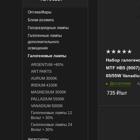
Напряжение сети,
12
Оптика/Фары
Тип цоколя
Блоки розжига
НB5
Газоразрядные лампы
Яркость, Лм
Галогенные лампы
924
дополнительного
освещения
Цветовая
температура, K
Галогеновые лампы
Набор галоген
4100
ARGENTUM +80%
MTF НB5 (9007),
ART PARTS
65/55W Vanadi
AURUM 3000K
Достаточно
А
IRIDIUM 4100K
MAGNESIUM 3500K
735
₽
/шт
PALLADIUM 5500K
VANADIUM 5000K
Галогеновые лампы 12
Бренд
Вольт + 30%
MTF
Галогеновые лампы 24
Вольт + 30%
Напряжение сети,
12
Аксессуары