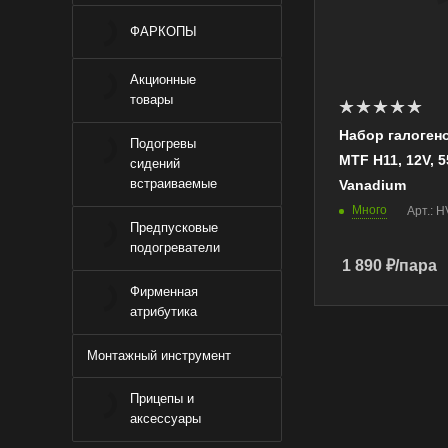
Н11
ФАРКОПЫ
Цвет
Белый холодны
Акционные
Яркость, Лм
товары
640
Набор галоген
Подогревы
Цветовая
MTF Н11, 12V, 
сидений
температура, K
встраиваемые
Vanadium
5000
Много
Арт.: 
Предпусковые
подогреватели
1 890
₽
/пара
Фирменная
атрибутика
Монтажный инструмент
Прицепы и
аксессуары