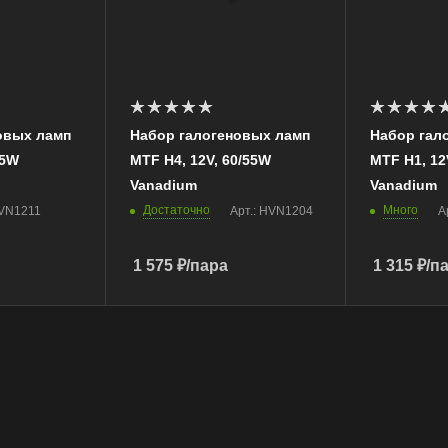
Н4
Н1
Цвет
Цвет
й
Белый холодный
Белый хол
Яркость, Лм
Яркость, Лм
991/690
776
овых ламп
Набор галогеновых ламп
Набор гал
Цветовая
Цветовая
55W
MTF Н4, 12V, 60/55W
MTF Н1, 12
температура, K
температура,
Vanadium
Vanadium
5000
5000
Достаточно
Много
HVN1211
Арт.: HVN1204
А
1 575
₽
/пара
1 315
₽
/п