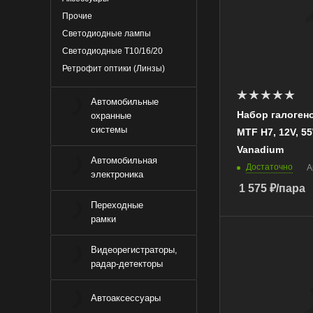
Прочие
Тип цоколя
Н7
Светодиодные лампы
Светодиодные Т10/16/20
Цвет
Белый холодны
Ретрофит оптики (Линзы)
Яркость, Лм
Автомобильные
759
Набор галоген
охранные
Цветовая
системы
MTF Н7, 12V, 5
температура, K
Vanadium
5000
Автомобильная
Достаточно
А
электроника
1 575
₽
/пара
Переходные
рамки
Бренд
Видеорегистраторы,
MTF
радар-детекторы
Напряжение сети,
12
Автоаксессуары
Тип цоколя