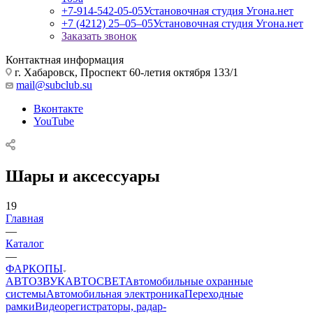
+7-914-542-05-05
Установочная студия Угона.нет
+7 (4212) 25‒05‒05
Установочная студия Угона.нет
Заказать звонок
Контактная информация
г. Хабаровск, Проспект 60-летия октября 133/1
mail@subclub.su
Вконтакте
YouTube
Шары и аксессуары
19
Главная
—
Каталог
—
ФАРКОПЫ
АВТОЗВУК
АВТОСВЕТ
Автомобильные охранные
системы
Автомобильная электроника
Переходные
рамки
Видеорегистраторы, радар-