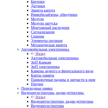
Брелоки
Датчики
Защита капота
Иммобилайзеры, обходчики
Модули
Модули запуска
Монтажный расходник
Сигнализация
Сирены
Элементы питания
Механическая защита
Автомобильная электроника
Назад
Автомобильная электроника
ЗиП Каркам
ЗиП электроника
Камеры заднего и фронтального вида
Карты памяти
Парковочные радары и запчасти к ним
Прочие
Переходные рамки
Видеорегистраторы, радар-детекторы
Назад
Видеорегистраторы, радар-детекторы
Видеорегистраторы