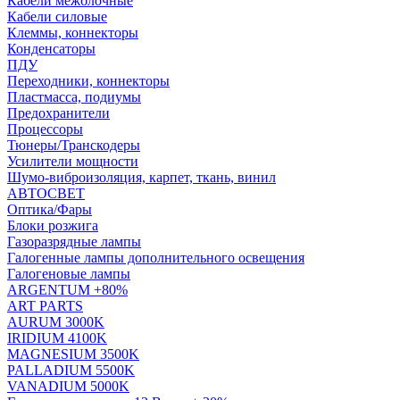
Кабели межблочные
Кабели силовые
Клеммы, коннекторы
Конденсаторы
ПДУ
Переходники, коннекторы
Пластмасса, подиумы
Предохранители
Процессоры
Тюнеры/Транскодеры
Усилители мощности
Шумо-виброизоляция, карпет, ткань, винил
АВТОСВЕТ
Оптика/Фары
Блоки розжига
Газоразрядные лампы
Галогенные лампы дополнительного освещения
Галогеновые лампы
ARGENTUM +80%
ART PARTS
AURUM 3000K
IRIDIUM 4100K
MAGNESIUM 3500K
PALLADIUM 5500K
VANADIUM 5000K