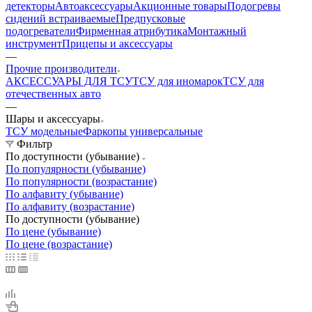
детекторы
Автоаксессуары
Акционные товары
Подогревы
сидений встраиваемые
Предпусковые
подогреватели
Фирменная атрибутика
Монтажный
инструмент
Прицепы и аксессуары
—
Прочие производители
АКСЕССУАРЫ ДЛЯ ТСУ
ТСУ для иномарок
ТСУ для
отечественных авто
—
Шары и аксессуары
ТСУ модельные
Фаркопы универсальные
Фильтр
По доступности (убывание)
По популярности (убывание)
По популярности (возрастание)
По алфавиту (убывание)
По алфавиту (возрастание)
По доступности (убывание)
По цене (убывание)
По цене (возрастание)