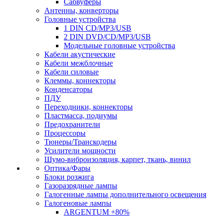
Сабвуферы
Антенны, конверторы
Головные устройства
1 DIN CD/MP3/USB
2 DIN DVD/CD/MP3/USB
Модельные головные устройства
Кабели акустические
Кабели межблочные
Кабели силовые
Клеммы, коннекторы
Конденсаторы
ПДУ
Переходники, коннекторы
Пластмасса, подиумы
Предохранители
Процессоры
Тюнеры/Транскодеры
Усилители мощности
Шумо-виброизоляция, карпет, ткань, винил
Оптика/Фары
Блоки розжига
Газоразрядные лампы
Галогенные лампы дополнительного освещения
Галогеновые лампы
ARGENTUM +80%