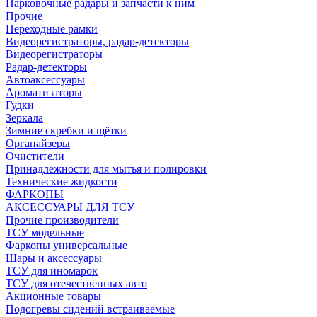
Парковочные радары и запчасти к ним
Прочие
Переходные рамки
Видеорегистраторы, радар-детекторы
Видеорегистраторы
Радар-детекторы
Автоаксессуары
Ароматизаторы
Гудки
Зеркала
Зимние скребки и щётки
Органайзеры
Очистители
Принадлежности для мытья и полировки
Технические жидкости
ФАРКОПЫ
АКСЕССУАРЫ ДЛЯ ТСУ
Прочие производители
ТСУ модельные
Фаркопы универсальные
Шары и аксессуары
ТСУ для иномарок
ТСУ для отечественных авто
Акционные товары
Подогревы сидений встраиваемые