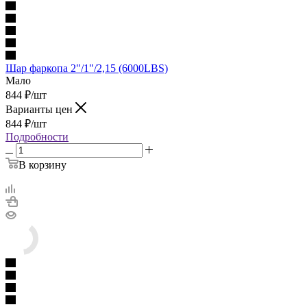
Шар фаркопа 2"/1"/2,15 (6000LBS)
Мало
844
₽
/шт
Варианты цен
844
₽
/шт
Подробности
В корзину