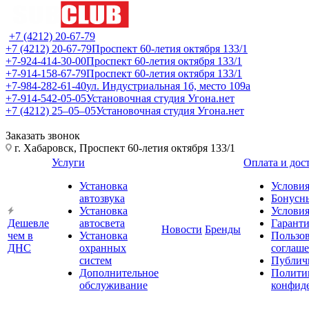
+7 (4212) 20-67-79
+7 (4212) 20-67-79
Проспект 60-летия октября 133/1
+7-924-414-30-00
Проспект 60-летия октября 133/1
+7-914-158-67-79
Проспект 60-летия октября 133/1
+7-984-282-61-40
ул. Индустриальная 1б, место 109а
+7-914-542-05-05
Установочная студия Угона.нет
+7 (4212) 25‒05‒05
Установочная студия Угона.нет
Заказать звонок
г. Хабаровск, Проспект 60-летия октября 133/1
Услуги
Оплата и дос
Установка
Условия
автозвука
Бонусн
Установка
Условия
Дешевле
автосвета
Гарант
Новости
Бренды
чем в
Установка
Пользов
ДНС
охранных
соглаш
систем
Публич
Дополнительное
Полити
обслуживание
конфид