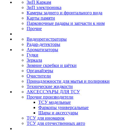
ЗиП Каркам
ЗиП электроника
Камеры заднего и фронтального вида
Карты памяти
Парковочные радары и запчасти к ним
Прочие
Видеорегистраторы
Радар-детекторы
Ароматизаторы
Гудки
Зеркала
Зимние скребки и щётки
Органайзеры
Очистители
Принадлежности для мытья и полировки
Технические жидкости
АКСЕССУАРЫ ДЛЯ ТСУ
Прочие производители
ТСУ модельные
Фаркопы универсальные
Шары и аксессуары
ТСУ для иномарок
ТСУ для отечественных авто