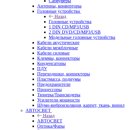
Сабвуферы
Антенны, конверторы
Головные устройства
Назад
Головные устройства
1 DIN CD/MP3/USB
2 DIN DVD/CD/MP3/USB
Модельные головные устройства
Кабели акустические
Кабели межблочные
Кабели силовые
Клеммы, коннекторы
Конденсаторы
ПДУ
Переходники, коннекторы
Пластмасса, подиумы
Предохранители
Процессоры
Тюнеры/Транскодеры
Усилители мощности
Шумо-виброизоляция, карпет, ткань, винил
АВТОСВЕТ
Назад
АВТОСВЕТ
Оптика/Фары