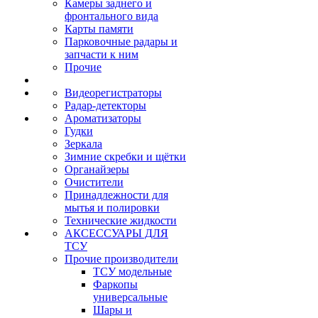
Камеры заднего и
фронтального вида
Карты памяти
Парковочные радары и
запчасти к ним
Прочие
Видеорегистраторы
Радар-детекторы
Ароматизаторы
Гудки
Зеркала
Зимние скребки и щётки
Органайзеры
Очистители
Принадлежности для
мытья и полировки
Технические жидкости
АКСЕССУАРЫ ДЛЯ
ТСУ
Прочие производители
ТСУ модельные
Фаркопы
универсальные
Шары и