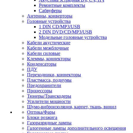
Ремонтные комплекты
Сабвуферы
Антенны, конверторы
Головные устройства
1 DIN CD/MP3/USB
2 DIN DVD/CD/MP3/USB
Модельные головные устройства
Кабели акустические
Кабели межблочные
Кабели силовые
Клеммы, коннекторы
Конденсаторы
ПДУ
Переходники, коннекторы
Пластмасса, подиумы
Предохранители
Процессоры
Тюнеры/Транскодеры
Усилители мощности
Шумо-виброизоляция, карпет, ткань, винил
Оптика/Фары
Блоки розжига
Газоразрядные лампы
Галогенные лампы дополнительного освещения