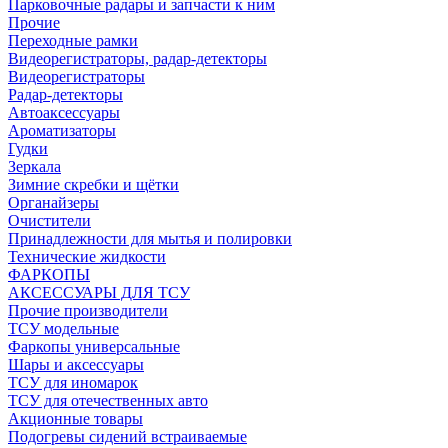
Парковочные радары и запчасти к ним
Прочие
Переходные рамки
Видеорегистраторы, радар-детекторы
Видеорегистраторы
Радар-детекторы
Автоаксессуары
Ароматизаторы
Гудки
Зеркала
Зимние скребки и щётки
Органайзеры
Очистители
Принадлежности для мытья и полировки
Технические жидкости
ФАРКОПЫ
АКСЕССУАРЫ ДЛЯ ТСУ
Прочие производители
ТСУ модельные
Фаркопы универсальные
Шары и аксессуары
ТСУ для иномарок
ТСУ для отечественных авто
Акционные товары
Подогревы сидений встраиваемые