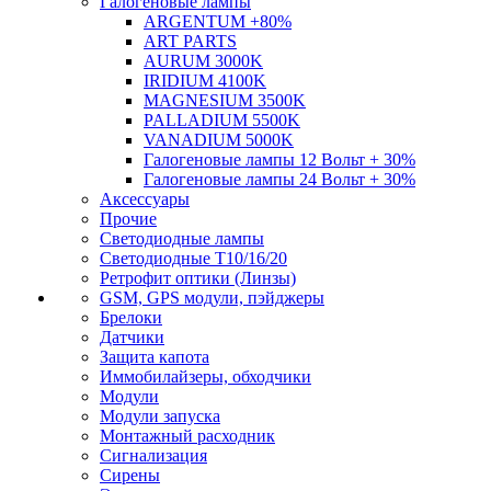
Галогеновые лампы
ARGENTUM +80%
ART PARTS
AURUM 3000K
IRIDIUM 4100K
MAGNESIUM 3500K
PALLADIUM 5500K
VANADIUM 5000K
Галогеновые лампы 12 Вольт + 30%
Галогеновые лампы 24 Вольт + 30%
Аксессуары
Прочие
Светодиодные лампы
Светодиодные Т10/16/20
Ретрофит оптики (Линзы)
GSM, GPS модули, пэйджеры
Брелоки
Датчики
Защита капота
Иммобилайзеры, обходчики
Модули
Модули запуска
Монтажный расходник
Сигнализация
Сирены