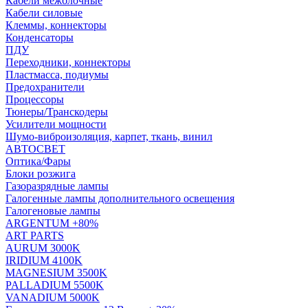
Кабели межблочные
Кабели силовые
Клеммы, коннекторы
Конденсаторы
ПДУ
Переходники, коннекторы
Пластмасса, подиумы
Предохранители
Процессоры
Тюнеры/Транскодеры
Усилители мощности
Шумо-виброизоляция, карпет, ткань, винил
АВТОСВЕТ
Оптика/Фары
Блоки розжига
Газоразрядные лампы
Галогенные лампы дополнительного освещения
Галогеновые лампы
ARGENTUM +80%
ART PARTS
AURUM 3000K
IRIDIUM 4100K
MAGNESIUM 3500K
PALLADIUM 5500K
VANADIUM 5000K