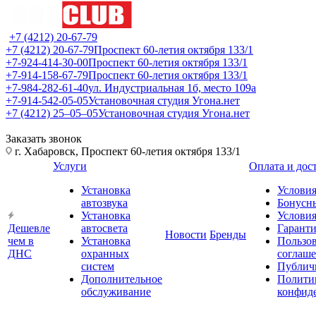
+7 (4212) 20-67-79
+7 (4212) 20-67-79
Проспект 60-летия октября 133/1
+7-924-414-30-00
Проспект 60-летия октября 133/1
+7-914-158-67-79
Проспект 60-летия октября 133/1
+7-984-282-61-40
ул. Индустриальная 1б, место 109а
+7-914-542-05-05
Установочная студия Угона.нет
+7 (4212) 25‒05‒05
Установочная студия Угона.нет
Заказать звонок
г. Хабаровск, Проспект 60-летия октября 133/1
Услуги
Оплата и дос
Установка
Условия
автозвука
Бонусн
Установка
Условия
Дешевле
автосвета
Гарант
Новости
Бренды
чем в
Установка
Пользов
ДНС
охранных
соглаш
систем
Публич
Дополнительное
Полити
обслуживание
конфид