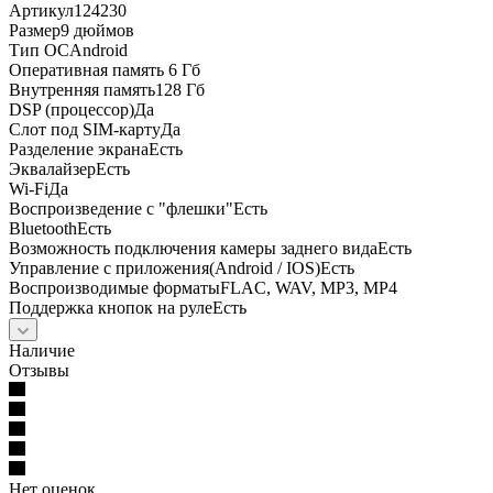
Артикул124230
Размер9 дюймов
Тип ОСAndroid
Оперативная память 6 Гб
Внутренняя память128 Гб
DSP (процессор)Да
Слот под SIM-картуДа
Разделение экранаЕсть
ЭквалайзерЕсть
Wi-FiДа
Воспроизведение с "флешки"Есть
BluetoothЕсть
Возможность подключения камеры заднего видаЕсть
Управление с приложения(Android / IOS)Есть
Воспроизводимые форматыFLAC, WAV, MP3, MP4
Поддержка кнопок на рулеЕсть
Наличие
Отзывы
Нет оценок