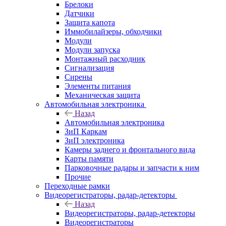
Брелоки
Датчики
Защита капота
Иммобилайзеры, обходчики
Модули
Модули запуска
Монтажный расходник
Сигнализация
Сирены
Элементы питания
Механическая защита
Автомобильная электроника
Назад
Автомобильная электроника
ЗиП Каркам
ЗиП электроника
Камеры заднего и фронтального вида
Карты памяти
Парковочные радары и запчасти к ним
Прочие
Переходные рамки
Видеорегистраторы, радар-детекторы
Назад
Видеорегистраторы, радар-детекторы
Видеорегистраторы