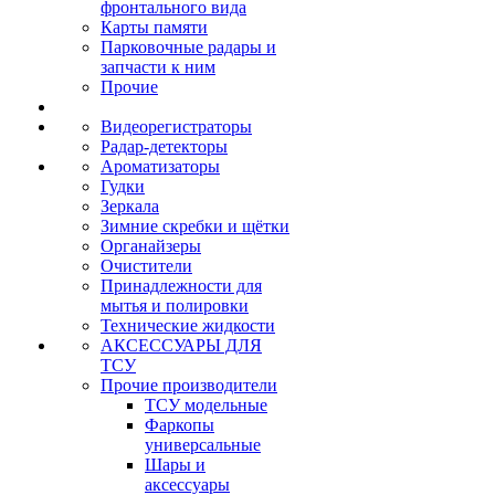
фронтального вида
Карты памяти
Парковочные радары и
запчасти к ним
Прочие
Видеорегистраторы
Радар-детекторы
Ароматизаторы
Гудки
Зеркала
Зимние скребки и щётки
Органайзеры
Очистители
Принадлежности для
мытья и полировки
Технические жидкости
АКСЕССУАРЫ ДЛЯ
ТСУ
Прочие производители
ТСУ модельные
Фаркопы
универсальные
Шары и
аксессуары