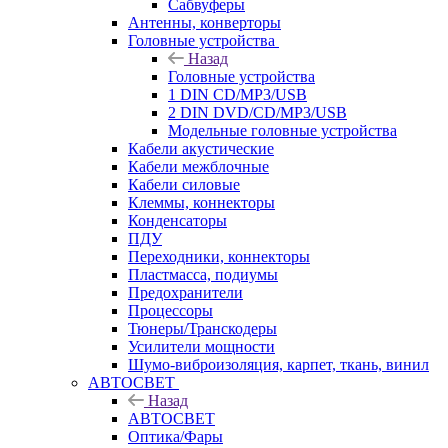
Сабвуферы
Антенны, конверторы
Головные устройства
Назад
Головные устройства
1 DIN CD/MP3/USB
2 DIN DVD/CD/MP3/USB
Модельные головные устройства
Кабели акустические
Кабели межблочные
Кабели силовые
Клеммы, коннекторы
Конденсаторы
ПДУ
Переходники, коннекторы
Пластмасса, подиумы
Предохранители
Процессоры
Тюнеры/Транскодеры
Усилители мощности
Шумо-виброизоляция, карпет, ткань, винил
АВТОСВЕТ
Назад
АВТОСВЕТ
Оптика/Фары