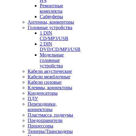
НЧ
Ремонтные
комплекты
Сабвуферы
Антенны, конверторы
Головные устройства
1 DIN
CD/MP3/USB
2 DIN
DVD/CD/MP3/USB
Модельные
головные
устройства
Кабели акустические
Кабели межблочные
Кабели силовые
Клеммы, коннекторы
Конденсаторы
ПДУ
Переходники,
коннекторы
Пластмасса, подиумы
Предохранители
Процессоры
Тюнеры/Транскодеры