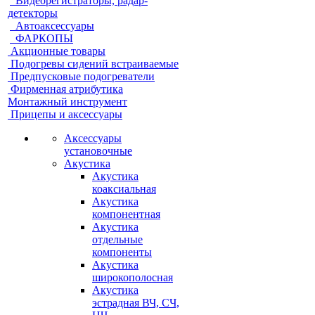
Видеорегистраторы, радар-
детекторы
Автоаксессуары
ФАРКОПЫ
Акционные товары
Подогревы сидений встраиваемые
Предпусковые подогреватели
Фирменная атрибутика
Монтажный инструмент
Прицепы и аксессуары
Аксессуары
установочные
Акустика
Акустика
коаксиальная
Акустика
компонентная
Акустика
отдельные
компоненты
Акустика
широкополосная
Акустика
эстрадная ВЧ, СЧ,