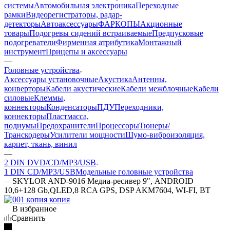
системы
Автомобильная электроника
Переходные
рамки
Видеорегистраторы, радар-
детекторы
Автоаксессуары
ФАРКОПЫ
Акционные
товары
Подогревы сидений встраиваемые
Предпусковые
подогреватели
Фирменная атрибутика
Монтажный
инструмент
Прицепы и аксессуары
—
Головные устройства
Аксессуары установочные
Акустика
Антенны,
конверторы
Кабели акустические
Кабели межблочные
Кабели
силовые
Клеммы,
коннекторы
Конденсаторы
ПДУ
Переходники,
коннекторы
Пластмасса,
подиумы
Предохранители
Процессоры
Тюнеры/
Транскодеры
Усилители мощности
Шумо-виброизоляция,
карпет, ткань, винил
—
2 DIN DVD/CD/MP3/USB
1 DIN CD/MP3/USB
Модельные головные устройства
—
SKYLOR AND-9016 Медиа-ресивер 9", ANDROID
10,6+128 Gb,QLED,8 RCA GPS, DSP AKM7604, WI-FI, BT
В избранное
Сравнить