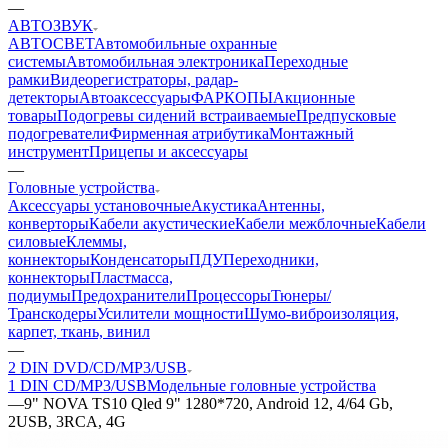
—
АВТОЗВУК
АВТОСВЕТ
Автомобильные охранные
системы
Автомобильная электроника
Переходные
рамки
Видеорегистраторы, радар-
детекторы
Автоаксессуары
ФАРКОПЫ
Акционные
товары
Подогревы сидений встраиваемые
Предпусковые
подогреватели
Фирменная атрибутика
Монтажный
инструмент
Прицепы и аксессуары
—
Головные устройства
Аксессуары установочные
Акустика
Антенны,
конверторы
Кабели акустические
Кабели межблочные
Кабели
силовые
Клеммы,
коннекторы
Конденсаторы
ПДУ
Переходники,
коннекторы
Пластмасса,
подиумы
Предохранители
Процессоры
Тюнеры/
Транскодеры
Усилители мощности
Шумо-виброизоляция,
карпет, ткань, винил
—
2 DIN DVD/CD/MP3/USB
1 DIN CD/MP3/USB
Модельные головные устройства
—
9" NOVA TS10 Qled 9" 1280*720, Android 12, 4/64 Gb,
2USB, 3RCA, 4G