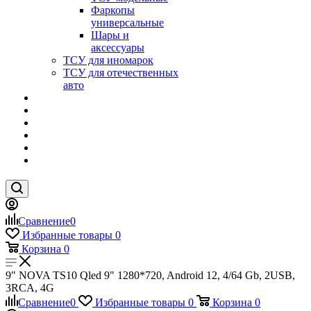
Фаркопы
универсальные
Шары и
аксессуары
ТСУ для иномарок
ТСУ для отечественных
авто
Сравнение
0
Избранные товары
0
Корзина
0
9" NOVA TS10 Qled 9" 1280*720, Android 12, 4/64 Gb, 2USB,
3RCA, 4G
Сравнение
0
Избранные товары
0
Корзина
0