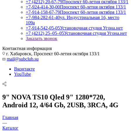
+7 (4212) 20-67-79
Проспект 60-летия октября 133/1
+7-924-414-30-00
Проспект 60-летия октября 133/1
+7-914-158-67-79
Проспект 60-летия октября 133/1
+7-984-282-61-40
ул. Индустриальная 1б, место
109а
+7-914-542-05-05
Установочная студия Угона.нет
+7 (4212) 25‒05‒05
Установочная студия Угона.нет
Заказать звонок
Контактная информация
г. Хабаровск, Проспект 60-летия октября 133/1
mail@subclub.su
Вконтакте
YouTube
9" NOVA TS10 Qled 9" 1280*720,
Android 12, 4/64 Gb, 2USB, 3RCA, 4G
Главная
—
Каталог