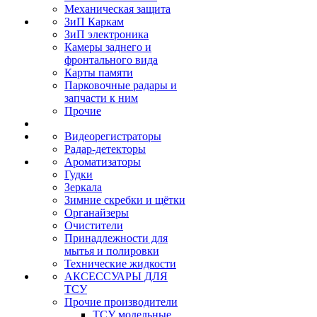
Механическая защита
ЗиП Каркам
ЗиП электроника
Камеры заднего и
фронтального вида
Карты памяти
Парковочные радары и
запчасти к ним
Прочие
Видеорегистраторы
Радар-детекторы
Ароматизаторы
Гудки
Зеркала
Зимние скребки и щётки
Органайзеры
Очистители
Принадлежности для
мытья и полировки
Технические жидкости
АКСЕССУАРЫ ДЛЯ
ТСУ
Прочие производители
ТСУ модельные