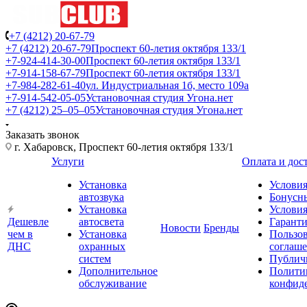
+7 (4212) 20-67-79
+7 (4212) 20-67-79
Проспект 60-летия октября 133/1
+7-924-414-30-00
Проспект 60-летия октября 133/1
+7-914-158-67-79
Проспект 60-летия октября 133/1
+7-984-282-61-40
ул. Индустриальная 1б, место 109а
+7-914-542-05-05
Установочная студия Угона.нет
+7 (4212) 25‒05‒05
Установочная студия Угона.нет
Заказать звонок
г. Хабаровск, Проспект 60-летия октября 133/1
Услуги
Оплата и дос
Установка
Условия
автозвука
Бонусн
Установка
Условия
Дешевле
автосвета
Гарант
Новости
Бренды
чем в
Установка
Пользов
ДНС
охранных
соглаш
систем
Публич
Дополнительное
Полити
обслуживание
конфид