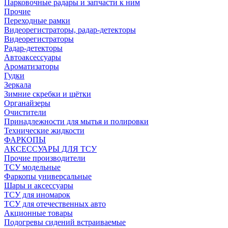
Парковочные радары и запчасти к ним
Прочие
Переходные рамки
Видеорегистраторы, радар-детекторы
Видеорегистраторы
Радар-детекторы
Автоаксессуары
Ароматизаторы
Гудки
Зеркала
Зимние скребки и щётки
Органайзеры
Очистители
Принадлежности для мытья и полировки
Технические жидкости
ФАРКОПЫ
АКСЕССУАРЫ ДЛЯ ТСУ
Прочие производители
ТСУ модельные
Фаркопы универсальные
Шары и аксессуары
ТСУ для иномарок
ТСУ для отечественных авто
Акционные товары
Подогревы сидений встраиваемые