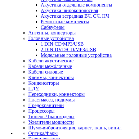
Акустика отдельные компоненты
Акустика широкополосная
Акустика эстрадная ВЧ, СЧ, НЧ
Ремонтные комплекты
Сабвуферы
Антенны, конверторы
Головные устройства
1 DIN CD/MP3/USB
2 DIN DVD/CD/MP3/USB
Модельные головные устройства
Кабели акустические
Кабели межблочные
Кабели силовые
Клеммы, коннекторы
Конденсаторы
ПДУ
Переходники, коннекторы
Пластмасса, подиумы
Предохранители
Процессоры
Тюнеры/Транскодеры
Усилители мощности
Шумо-виброизоляция, карпет, ткань, винил
Оптика/Фары
Блоки розжига