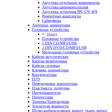
Акустика отдельные компоненты
Акустика широкополосная
Акустика эстрадная ВЧ, СЧ, НЧ
Ремонтные комплекты
Сабвуферы
Антенны, конверторы
Головные устройства
Назад
Головные устройства
1 DIN CD/MP3/USB
2 DIN DVD/CD/MP3/USB
Модельные головные устройства
Кабели акустические
Кабели межблочные
Кабели силовые
Клеммы, коннекторы
Конденсаторы
ПДУ
Переходники, коннекторы
Пластмасса, подиумы
Предохранители
Процессоры
Тюнеры/Транскодеры
Усилители мощности
Шумо-виброизоляция, карпет, ткань, винил