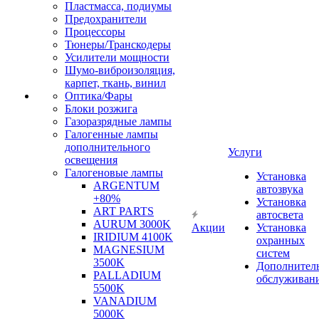
Пластмасса, подиумы
Предохранители
Процессоры
Тюнеры/Транскодеры
Усилители мощности
Шумо-виброизоляция,
карпет, ткань, винил
Оптика/Фары
Блоки розжига
Газоразрядные лампы
Галогенные лампы
дополнительного
Услуги
освещения
Галогеновые лампы
Установка
ARGENTUM
автозвука
+80%
Установка
ART PARTS
автосвета
AURUM 3000K
Акции
Установка
IRIDIUM 4100K
охранных
MAGNESIUM
систем
3500K
Дополнител
PALLADIUM
обслуживан
5500K
VANADIUM
5000K