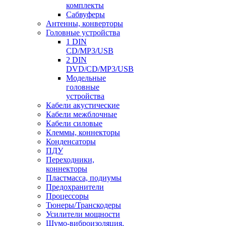
комплекты
Сабвуферы
Антенны, конверторы
Головные устройства
1 DIN
CD/MP3/USB
2 DIN
DVD/CD/MP3/USB
Модельные
головные
устройства
Кабели акустические
Кабели межблочные
Кабели силовые
Клеммы, коннекторы
Конденсаторы
ПДУ
Переходники,
коннекторы
Пластмасса, подиумы
Предохранители
Процессоры
Тюнеры/Транскодеры
Усилители мощности
Шумо-виброизоляция,