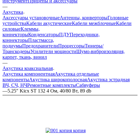
инструмент
Прицепы и аксессуары
—
Акустика
Аксессуары установочные
Антенны, конверторы
Головные
устройства
Кабели акустические
Кабели межблочные
Кабели
силовые
Клеммы,
коннекторы
Конденсаторы
ПДУ
Переходники,
коннекторы
Пластмасса,
подиумы
Предохранители
Процессоры
Тюнеры/
Транскодеры
Усилители мощности
Шумо-виброизоляция,
карпет, ткань, винил
—
Акустика коаксиальная
Акустика компонентная
Акустика отдельные
компоненты
Акустика широкополосная
Акустика эстрадная
ВЧ, СЧ, НЧ
Ремонтные комплекты
Сабвуферы
—
5.25" Kicx ST 132 4 Ом, 40/80 Вт, 89 db