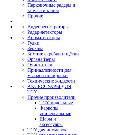
Парковочные радары и
запчасти к ним
Прочие
Видеорегистраторы
Радар-детекторы
Ароматизаторы
Гудки
Зеркала
Зимние скребки и щётки
Органайзеры
Очистители
Принадлежности для
мытья и полировки
Технические жидкости
АКСЕССУАРЫ ДЛЯ
ТСУ
Прочие производители
ТСУ модельные
Фаркопы
универсальные
Шары и
аксессуары
ТСУ для иномарок