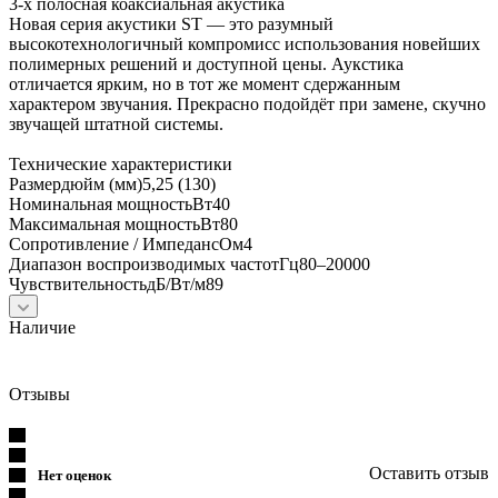
3-x полосная коаксиальная акустика
Новая серия акустики ST — это разумный
высокотехнологичный компромисс использования новейших
полимерных решений и доступной цены. Аукстика
отличается ярким, но в тот же момент сдержанным
характером звучания. Прекрасно подойдёт при замене, скучно
звучащей штатной системы.
Технические характеристики
Размердюйм (мм)5,25 (130)
Номинальная мощностьВт40
Максимальная мощностьВт80
Сопротивление / ИмпедансОм4
Диапазон воспроизводимых частотГц80–20000
ЧувствительностьдБ/Вт/м89
Наличие
Отзывы
Оставить отзыв
Нет оценок