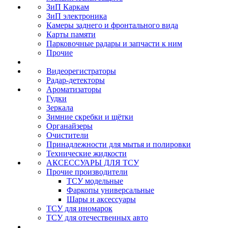
ЗиП Каркам
ЗиП электроника
Камеры заднего и фронтального вида
Карты памяти
Парковочные радары и запчасти к ним
Прочие
Видеорегистраторы
Радар-детекторы
Ароматизаторы
Гудки
Зеркала
Зимние скребки и щётки
Органайзеры
Очистители
Принадлежности для мытья и полировки
Технические жидкости
АКСЕССУАРЫ ДЛЯ ТСУ
Прочие производители
ТСУ модельные
Фаркопы универсальные
Шары и аксессуары
ТСУ для иномарок
ТСУ для отечественных авто