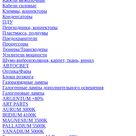
Кабели межблочные
Кабели силовые
Клеммы, коннекторы
Конденсаторы
ПДУ
Переходники, коннекторы
Пластмасса, подиумы
Предохранители
Процессоры
Тюнеры/Транскодеры
Усилители мощности
Шумо-виброизоляция, карпет, ткань, винил
АВТОСВЕТ
Оптика/Фары
Блоки розжига
Газоразрядные лампы
Галогенные лампы дополнительного освещения
Галогеновые лампы
ARGENTUM +80%
ART PARTS
AURUM 3000K
IRIDIUM 4100K
MAGNESIUM 3500K
PALLADIUM 5500K
VANADIUM 5000K