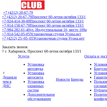
+7 (4212) 20-67-79
+7 (4212) 20-67-79
Проспект 60-летия октября 133/1
+7-924-414-30-00
Проспект 60-летия октября 133/1
+7-914-158-67-79
Проспект 60-летия октября 133/1
+7-984-282-61-40
ул. Индустриальная 1б, место 109а
+7-914-542-05-05
Установочная студия Угона.нет
+7 (4212) 25‒05‒05
Установочная студия Угона.нет
Заказать звонок
г. Хабаровск, Проспект 60-летия октября 133/1
Услуги
Оплата и дос
Установка
Условия
автозвука
Бонусн
Установка
Условия
Дешевле
автосвета
Гарант
Новости
Бренды
чем в
Установка
Пользов
ДНС
охранных
соглаш
систем
Публич
Дополнительное
Полити
обслуживание
конфид