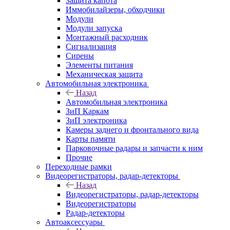
Защита капота
Иммобилайзеры, обходчики
Модули
Модули запуска
Монтажный расходник
Сигнализация
Сирены
Элементы питания
Механическая защита
Автомобильная электроника
Назад
Автомобильная электроника
ЗиП Каркам
ЗиП электроника
Камеры заднего и фронтального вида
Карты памяти
Парковочные радары и запчасти к ним
Прочие
Переходные рамки
Видеорегистраторы, радар-детекторы
Назад
Видеорегистраторы, радар-детекторы
Видеорегистраторы
Радар-детекторы
Автоаксессуары