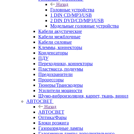
Назад
Головные устройства
1 DIN CD/MP3/USB
2 DIN DVD/CD/MP3/USB
Модельные головные устройства
Кабели акустические
Кабели межблочные
Кабели силовые
Клеммы, коннекторы
Конденсаторы
ПДУ
Переходники, коннекторы
Пластмасса, подиумы
Предохранители
Процессоры
Тюнеры/Транскодеры
Усилители мощности
Шумо-виброизоляция, карпет, ткань, винил
АВТОСВЕТ
Назад
АВТОСВЕТ
Оптика/Фары
Блоки розжига
Газоразрядные лампы
Галогенные лампы дополнительного