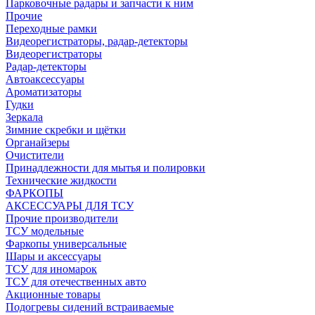
Парковочные радары и запчасти к ним
Прочие
Переходные рамки
Видеорегистраторы, радар-детекторы
Видеорегистраторы
Радар-детекторы
Автоаксессуары
Ароматизаторы
Гудки
Зеркала
Зимние скребки и щётки
Органайзеры
Очистители
Принадлежности для мытья и полировки
Технические жидкости
ФАРКОПЫ
АКСЕССУАРЫ ДЛЯ ТСУ
Прочие производители
ТСУ модельные
Фаркопы универсальные
Шары и аксессуары
ТСУ для иномарок
ТСУ для отечественных авто
Акционные товары
Подогревы сидений встраиваемые