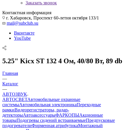
Заказать звонок
Контактная информация
г. Хабаровск, Проспект 60-летия октября 133/1
mail@subclub.su
Вконтакте
YouTube
5.25" Kicx ST 132 4 Ом, 40/80 Вт, 89 db
Главная
—
Каталог
—
АВТОЗВУК
АВТОСВЕТ
Автомобильные охранные
системы
Автомобильная электроника
Переходные
рамки
Видеорегистраторы, радар-
детекторы
Автоаксессуары
ФАРКОПЫ
Акционные
товары
Подогревы сидений встраиваемые
Предпусковые
подогреватели
Фирменная атрибутика
Монтажный