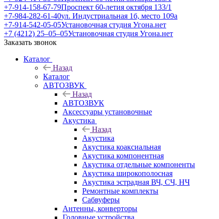
+7-914-158-67-79
Проспект 60-летия октября 133/1
+7-984-282-61-40
ул. Индустриальная 1б, место 109а
+7-914-542-05-05
Установочная студия Угона.нет
+7 (4212) 25‒05‒05
Установочная студия Угона.нет
Заказать звонок
Каталог
Назад
Каталог
АВТОЗВУК
Назад
АВТОЗВУК
Аксессуары установочные
Акустика
Назад
Акустика
Акустика коаксиальная
Акустика компонентная
Акустика отдельные компоненты
Акустика широкополосная
Акустика эстрадная ВЧ, СЧ, НЧ
Ремонтные комплекты
Сабвуферы
Антенны, конверторы
Головные устройства